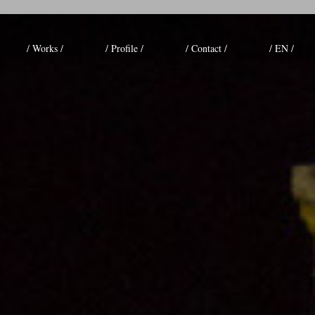
/ Works /
/ Profile /
/ Contact /
/ EN /