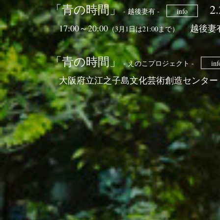
「青の時間」
2.
- 越後妻有 -
info
17:00～20:00
越後妻有
（3月1日は21:00まで）
「青の時間」
- えのこプロジェクト -
inf
大阪府立江之子島文化芸術創造センター 2F